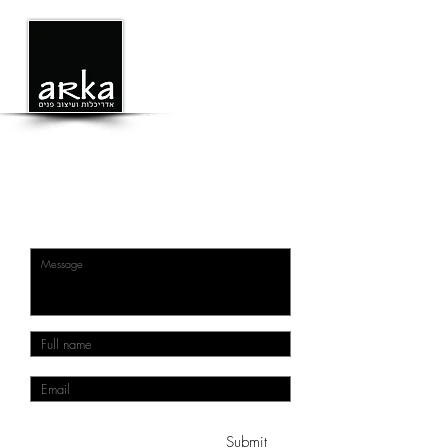
Alice
053-5219875
Keren
054-7646159
Mail:
Arch@arka.co.il
החרות 3, תל מונד
Let's talk
Submit