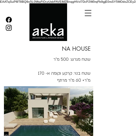
EAATqSuPl9T8BQ9o5L0MtaFiOczUsbFAVEiMZBnqgHVvI7DcP2W0rqFb9gjE0rsSY5MOdoZCEy2
NA HOUSE
שטח מגרש: 500 מ"ר
שטח בנוי: קרקע וקומה א- 170
מ"ר+ 60 מ"ר מרתף